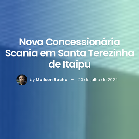
Nova Concessionária
Scania em Santa Terezinha
de Itaipu
by
Mailson Rocha
20 de julho de 2024